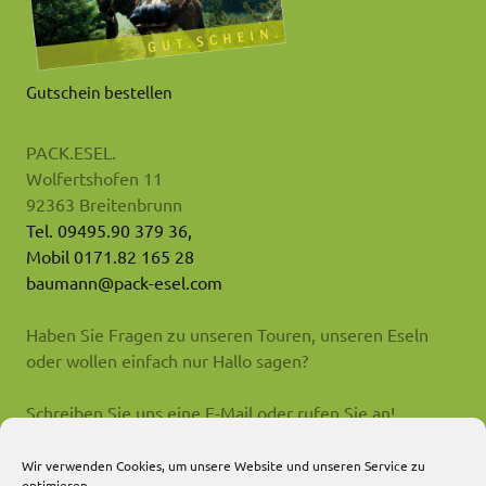
Gutschein bestellen
PACK.ESEL.
Wolfertshofen 11
92363 Breitenbrunn
Tel. 09495.90 379 36,
Mobil 0171.82 165 28
baumann@pack-esel.com
Haben Sie Fragen zu unseren Touren, unseren Eseln
oder wollen einfach nur Hallo sagen?
Schreiben Sie uns eine E-Mail oder rufen Sie an!
Impressum
Wir verwenden Cookies, um unsere Website und unseren Service zu
optimieren.