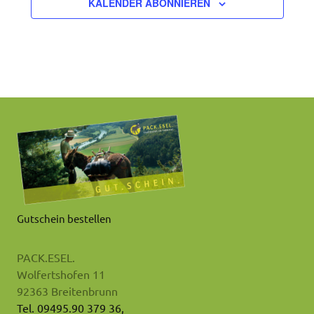
KALENDER ABONNIEREN
Gutschein bestellen
PACK.ESEL.
Wolfertshofen 11
92363 Breitenbrunn
Tel. 09495.90 379 36,