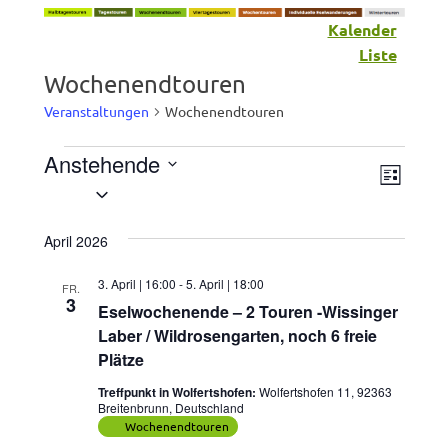
Kalender
Liste
Wochenendtouren
Veranstaltungen
Wochenendtouren
Anstehende
Veranstaltungen
Vera
Ansic
LISTE
Datum
Ansic
wählen.
Navig
April 2026
Navig
3. April | 16:00
-
5. April | 18:00
FR.
3
Eselwochenende – 2 Touren -Wissinger
Laber / Wildrosengarten, noch 6 freie
Plätze
Treffpunkt in Wolfertshofen:
Wolfertshofen 11, 92363
Breitenbrunn, Deutschland
Wochenendtouren