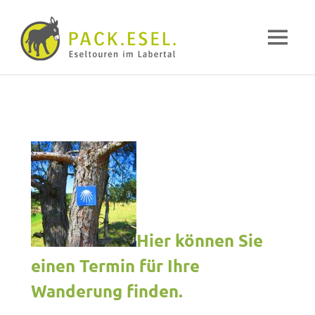
Pack-
MENÜ
Esel
Eselwandern
Zum
im
Inhalt
Labertal
springen
Hier können Sie
einen Termin für Ihre
Wanderung finden.