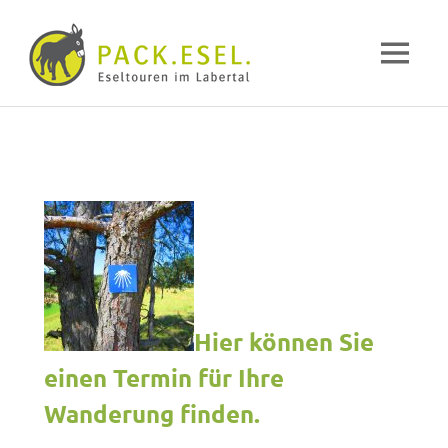
Pack-
MENÜ
Esel
Eselwandern
Zum
im
Inhalt
Labertal
springen
Hier können Sie
einen Termin für Ihre
Wanderung finden.