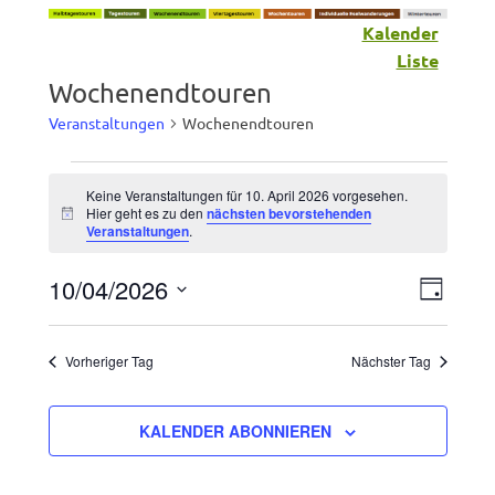
Kalender
Liste
Wochenendtouren
Veranstaltungen
Wochenendtouren
Veranstaltungen
Keine Veranstaltungen für 10. April 2026 vorgesehen.
Hier geht es zu den
nächsten bevorstehenden
Hinweis
für
Veranstaltungen
.
10.
10/04/2026
Vera
Ansic
TAG
April
Datum
Ansic
Navig
wählen.
2026
Vorheriger Tag
Nächster Tag
Navig
KALENDER ABONNIEREN