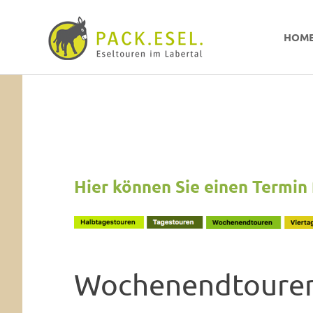
Pack-
HOM
Esel
Eselwandern
Zum
im
Inhalt
Labertal
springen
Hier können Sie einen Termin 
Wochenendtoure