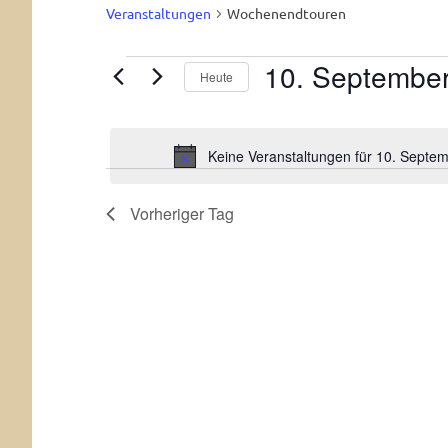
Veranstaltungen
Wochenendtouren
Veranstaltungen
Heute
Datum
für
wählen.
10.
Keine Veranstaltungen für 10. Septe
September
Vorheriger Tag
2026