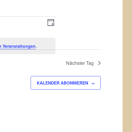
Veranstaltung
Ansichten-
TAG
Ansichten-
Navigation
Navigation
 Veranstaltungen
.
Nächster Tag
KALENDER ABONNIEREN