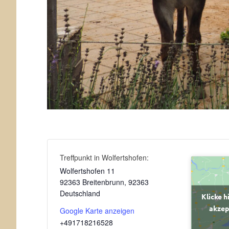
Treffpunkt in Wolfertshofen:
Wolfertshofen 11
92363 Breitenbrunn
,
92363
Deutschland
Klicke h
akzep
Google Karte anzeigen
+491718216528