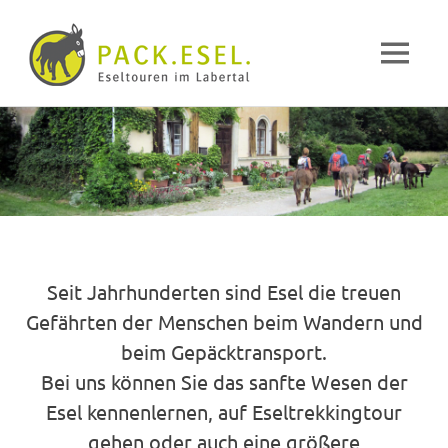
Pack-
MENÜ
Esel
Eselwandern
Zum
im
Inhalt
Labertal
springen
Seit Jahrhunderten sind Esel die treuen
Gefährten der Menschen beim Wandern und
beim Gepäcktransport.
Bei uns können Sie das sanfte Wesen der
Esel kennenlernen, auf Eseltrekkingtour
gehen oder auch eine größere