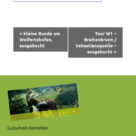
Veranstaltung-
«
kleine Runde um
Tour W1 –
Wolfertshofen,
Breitenbrunn /
Navigation
ausgebucht
Sebastiansquelle –
ausgebucht
»
Gutschein bestellen