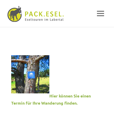
Pack-
MENÜ
Esel
Eselwandern
Zum
im
Inhalt
Labertal
springen
Hier können Sie einen
Termin für Ihre Wanderung finden.