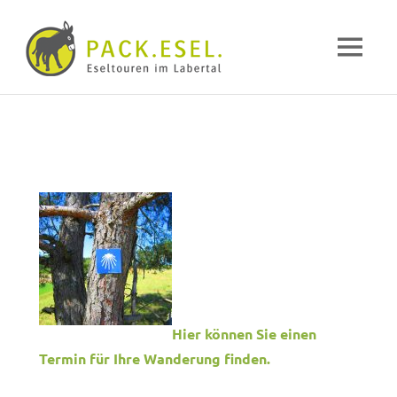
Pack-
MENÜ
Esel
Eselwandern
Zum
im
Inhalt
Labertal
springen
Hier können Sie einen
Termin für Ihre Wanderung finden.