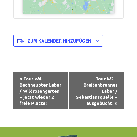
ZUM KALENDER HINZUFÜGEN
Veranstaltung-
«
Tour W4 –
Tour W2 –
Bachhaupter Laber
Breitenbrunner
Navigation
/ Wildrosengarten
Laber /
– jetzt wieder 2
Sebastiansquelle –
freie Plätze!
ausgebucht!
»