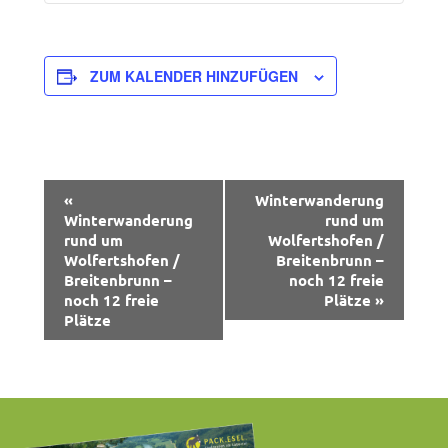
ZUM KALENDER HINZUFÜGEN
Veranstaltung-
«
Winterwanderung
Winterwanderung
rund um
Navigation
rund um
Wolfertshofen /
Wolfertshofen /
Breitenbrunn –
Breitenbrunn –
noch 12 freie
noch 12 freie
Plätze
»
Plätze