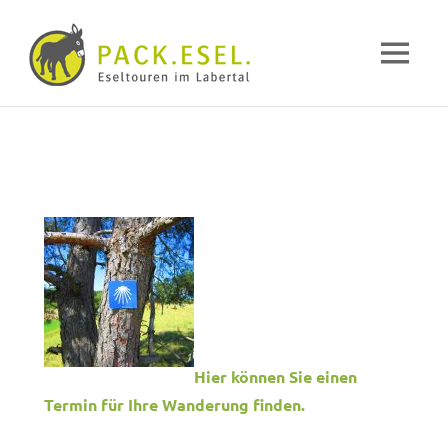
Pack-
MENÜ
Esel
Eselwandern
Zum
im
Inhalt
Labertal
springen
Hier können Sie einen
Termin für Ihre Wanderung finden.