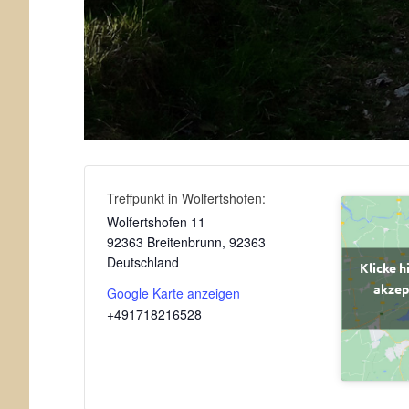
Treffpunkt in Wolfertshofen:
Wolfertshofen 11
92363 Breitenbrunn
,
92363
Deutschland
Klicke h
akzep
Google Karte anzeigen
+491718216528