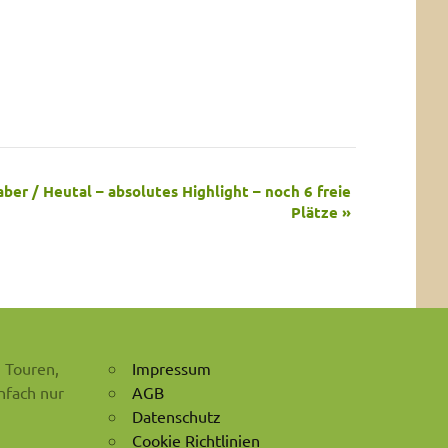
ber / Heutal – absolutes Highlight – noch 6 freie
Plätze
»
 Touren,
Impressum
nfach nur
AGB
Datenschutz
Cookie Richtlinien