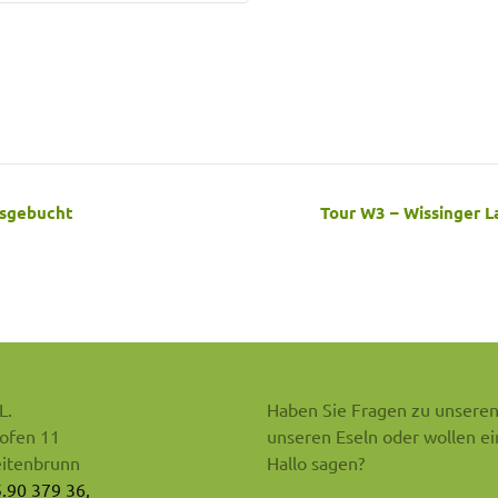
usgebucht
Tour W3 – Wissinger La
L.
Haben Sie Fragen zu unseren
ofen 11
unseren Eseln oder wollen ei
itenbrunn
Hallo sagen?
5.90 379 36,