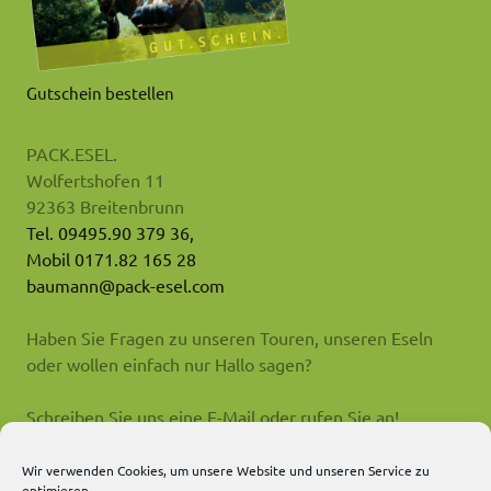
Gutschein bestellen
PACK.ESEL.
Wolfertshofen 11
92363 Breitenbrunn
Tel. 09495.90 379 36,
Mobil 0171.82 165 28
baumann@pack-esel.com
Haben Sie Fragen zu unseren Touren, unseren Eseln
oder wollen einfach nur Hallo sagen?
Schreiben Sie uns eine E-Mail oder rufen Sie an!
Impressum
Wir verwenden Cookies, um unsere Website und unseren Service zu
optimieren.