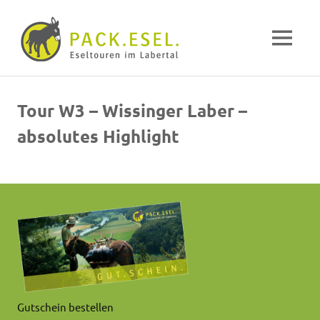
Pack-
MENÜ
Esel
Eselwandern
Zum
im
Inhalt
Labertal
Tour W3 – Wissinger Laber –
springen
absolutes Highlight
Gutschein bestellen