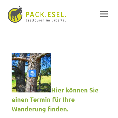
Pack-
MENÜ
Esel
Eselwandern
Zum
im
Inhalt
Labertal
springen
Hier können Sie
einen Termin für Ihre
Wanderung finden.