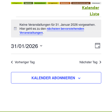
Kalender
Liste
Veranstaltungen
Keine Veranstaltungen für 31. Januar 2026 vorgesehen.
Hier geht es zu den
nächsten bevorstehenden
Hinweis
Veranstaltungen
.
für
31/01/2026
Vera
Ansic
31.
TAG
Datum
Ansic
Navig
wählen.
Januar
Vorheriger Tag
Nächster Tag
Navig
2026
KALENDER ABONNIEREN