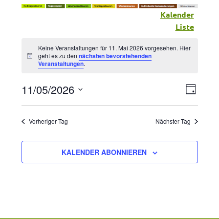
Kalender
Liste
Veranstaltungen
Keine Veranstaltungen für 11. Mai 2026 vorgesehen. Hier
geht es zu den
nächsten bevorstehenden
Hinweis
Veranstaltungen
.
für
11/05/2026
Vera
Ansic
11.
TAG
Datum
Ansic
Navig
wählen.
Mai
Vorheriger Tag
Nächster Tag
Navig
2026
KALENDER ABONNIEREN