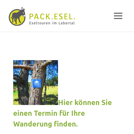
Pack-
MENÜ
Esel
Eselwandern
Zum
im
Inhalt
Labertal
springen
Hier können Sie
einen Termin für Ihre
Wanderung finden.