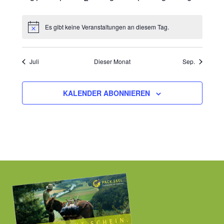
Veranstaltungen
Veranstaltungen
Veranstaltungen
Veranstaltungen
Veranstaltungen
Veranstaltungen
Veranstal
Es gibt keine Veranstaltungen an diesem Tag.
Hinweis
Juli
Dieser Monat
Sep.
KALENDER ABONNIEREN