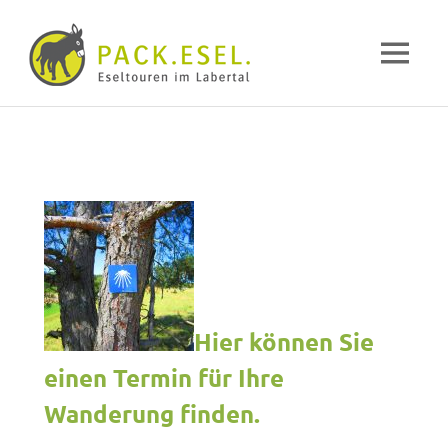
Pack-
MENÜ
Esel
Eselwandern
Zum
im
Inhalt
Labertal
springen
Hier können Sie
einen Termin für Ihre
Wanderung finden.