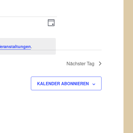
Veranstaltung
Ansichten-
TAG
Ansichten-
Navigation
Navigation
eranstaltungen
.
Nächster Tag
KALENDER ABONNIEREN