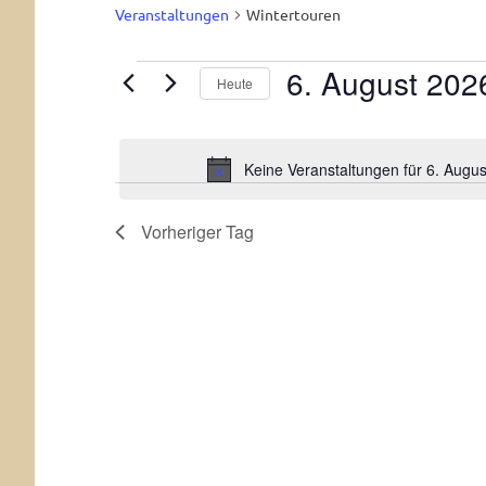
Veranstaltungen
Wintertouren
6. August 20
Veranstaltungen
Heute
Datum
für
wählen.
6.
Keine Veranstaltungen für 6. Augu
August
Vorheriger Tag
2026