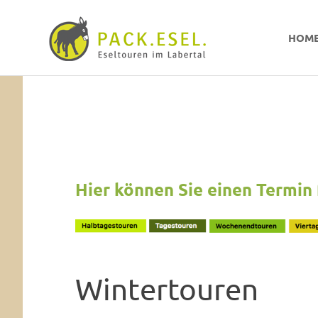
Pack-
HOM
Esel
Eselwandern
Zum
im
Inhalt
Labertal
springen
Hier können Sie einen Termin 
Wintertouren