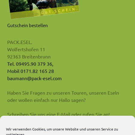
Gutschein bestellen
PACK.ESEL.
Wolfertshofen 11
92363 Breitenbrunn
Tel. 09495.90 379 36,
Mobil 0171.82 165 28
baumann@pack-esel.com
Haben Sie Fragen zu unseren Touren, unseren Eseln
oder wollen einfach nur Hallo sagen?
Schreiben Sie uns eine E-Mail oder rufen Sie an!
Impressum
Wir verwenden Cookies, um unsere Website und unseren Service zu
optimieren.