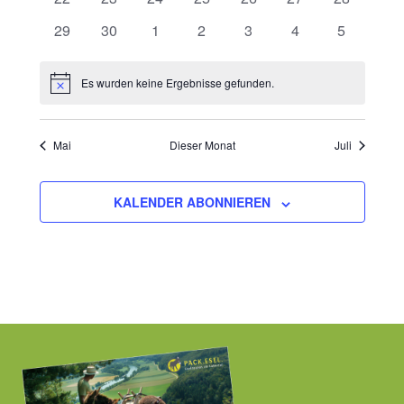
Veranstaltungen
Veranstaltungen
Veranstaltungen
Veranstaltungen
Veranstaltungen
Veranstaltungen
Veranstalt
0
0
0
0
0
0
0
29
30
1
2
3
4
5
Veranstaltungen
Veranstaltungen
Veranstaltungen
Veranstaltungen
Veranstaltungen
Veranstaltungen
Veranstal
Es wurden keine Ergebnisse gefunden.
Hinweis
Mai
Dieser Monat
Juli
KALENDER ABONNIEREN