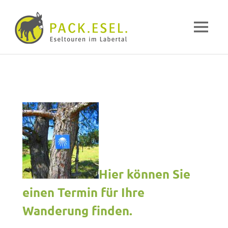
Pack-
MENÜ
Esel
Eselwandern
Zum
im
Inhalt
Labertal
springen
Hier können Sie
einen Termin für Ihre
Wanderung finden.