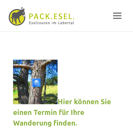
Pack-
MENÜ
Esel
Eselwandern
Zum
im
Inhalt
Labertal
springen
Hier können Sie
einen Termin für Ihre
Wanderung finden.