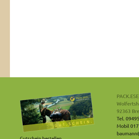
PACK.ESE
Wolfertsh
92363 Bre
Tel. 0949
Mobil 017
baumann@
Gutschein bestellen