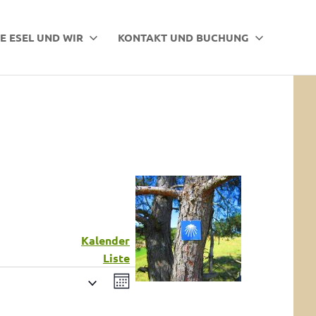
E ESEL UND WIR
KONTAKT UND BUCHUNG
Kalender
Liste
Veranstaltung
Ansichten-
MONAT
Ansichten-
Navigation