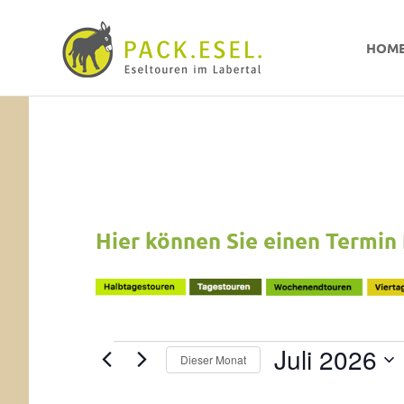
Pack-
HOM
Esel
Eselwandern
Zum
im
Inhalt
Labertal
springen
Hier können Sie einen Termin 
Juli 2026
Veranstaltungen
Dieser Monat
Datum