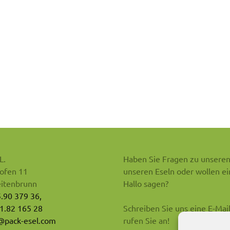
L.
Haben Sie Fragen zu unseren
ofen 11
unseren Eseln oder wollen ei
itenbrunn
Hallo sagen?
5.90 379 36,
1.82 165 28
Schreiben Sie uns eine E-Mai
pack-esel.com
rufen Sie an!