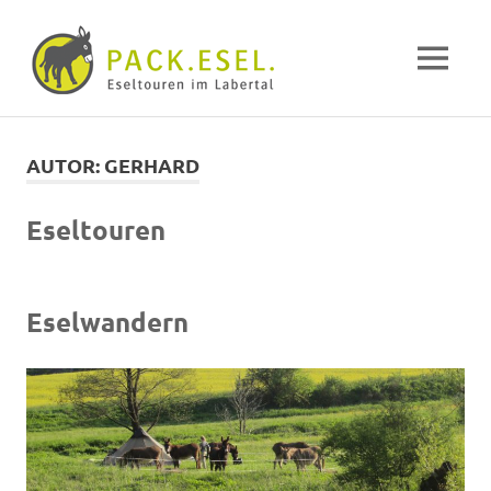
Pack-
MENÜ
Esel
Eselwandern
Zum
im
Inhalt
Labertal
AUTOR:
GERHARD
springen
Eseltouren
Eselwandern