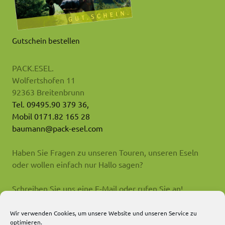
Gutschein bestellen
PACK.ESEL.
Wolfertshofen 11
92363 Breitenbrunn
Tel. 09495.90 379 36,
Mobil 0171.82 165 28
baumann@pack-esel.com
Haben Sie Fragen zu unseren Touren, unseren Eseln
oder wollen einfach nur Hallo sagen?
Schreiben Sie uns eine E-Mail oder rufen Sie an!
Impressum
Wir verwenden Cookies, um unsere Website und unseren Service zu
optimieren.
AGB