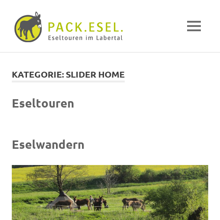
Pack-
MENÜ
Esel
Eselwandern
Zum
im
Inhalt
Labertal
KATEGORIE:
SLIDER HOME
springen
Eseltouren
Eselwandern