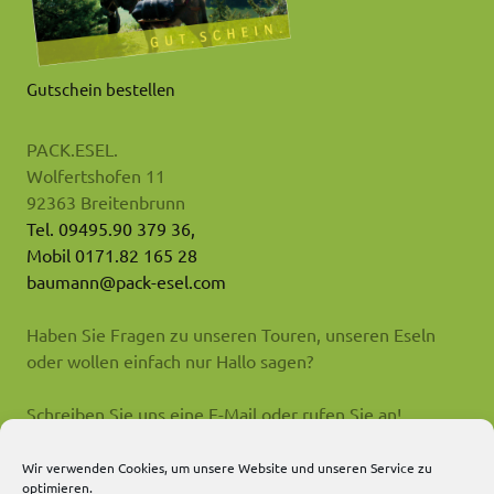
Gutschein bestellen
PACK.ESEL.
Wolfertshofen 11
92363 Breitenbrunn
Tel. 09495.90 379 36,
Mobil 0171.82 165 28
baumann@pack-esel.com
Haben Sie Fragen zu unseren Touren, unseren Eseln
oder wollen einfach nur Hallo sagen?
Schreiben Sie uns eine E-Mail oder rufen Sie an!
Impressum
Wir verwenden Cookies, um unsere Website und unseren Service zu
optimieren.
AGB