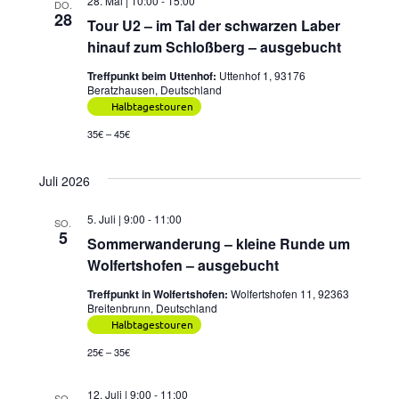
28. Mai | 10:00
-
15:00
DO.
28
Tour U2 – im Tal der schwarzen Laber
hinauf zum Schloßberg – ausgebucht
Treffpunkt beim Uttenhof:
Uttenhof 1, 93176
Beratzhausen, Deutschland
Halbtagestouren
35€ – 45€
Juli 2026
5. Juli | 9:00
-
11:00
SO.
5
Sommerwanderung – kleine Runde um
Wolfertshofen – ausgebucht
Treffpunkt in Wolfertshofen:
Wolfertshofen 11, 92363
Breitenbrunn, Deutschland
Halbtagestouren
25€ – 35€
12. Juli | 9:00
-
11:00
SO.