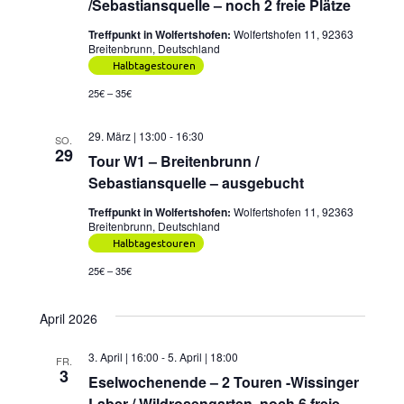
/Sebastiansquelle – noch 2 freie Plätze
Treffpunkt in Wolfertshofen:
Wolfertshofen 11, 92363
Breitenbrunn, Deutschland
Halbtagestouren
25€ – 35€
29. März | 13:00
-
16:30
SO.
29
Tour W1 – Breitenbrunn /
Sebastiansquelle – ausgebucht
Treffpunkt in Wolfertshofen:
Wolfertshofen 11, 92363
Breitenbrunn, Deutschland
Halbtagestouren
25€ – 35€
April 2026
3. April | 16:00
-
5. April | 18:00
FR.
3
Eselwochenende – 2 Touren -Wissinger
Laber / Wildrosengarten, noch 6 freie