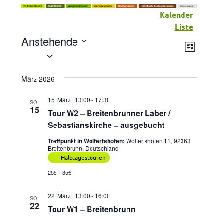
Kalender
Liste
Anstehende
Veranstaltungen
Vera
Ansic
LISTE
Datum
Ansic
wählen.
Navig
März 2026
Navig
15. März | 13:00
-
17:30
SO.
15
Tour W2 – Breitenbrunner Laber /
Sebastianskirche – ausgebucht
Treffpunkt in Wolfertshofen:
Wolfertshofen 11, 92363
Breitenbrunn, Deutschland
Halbtagestouren
25€ – 35€
22. März | 13:00
-
16:00
SO.
22
Tour W1 – Breitenbrunn