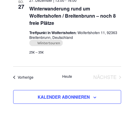
27. Dezember | 13:00
-
16:00
SO.
27
Winterwanderung rund um
Wolfertshofen / Breitenbrunn – noch 8
freie Plätze
Treffpunkt in Wolfertshofen:
Wolfertshofen 11, 92363
Breitenbrunn, Deutschland
Wintertouren
25€ – 35€
Heute
NÄCHSTE
Veranstaltungen
Vorherige
VERANSTAL
KALENDER ABONNIEREN