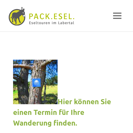
Pack-
MENÜ
Esel
Eselwandern
Zum
im
Inhalt
Labertal
springen
Hier können Sie
einen Termin für Ihre
Wanderung finden.