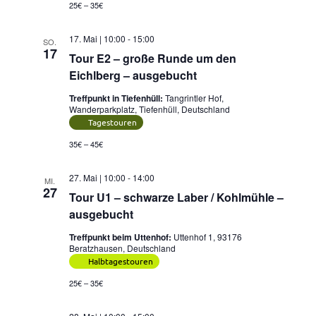
25€ – 35€
17. Mai | 10:00
-
15:00
SO.
17
Tour E2 – große Runde um den
Eichlberg – ausgebucht
Treffpunkt in Tiefenhüll:
Tangrintler Hof,
Wanderparkplatz, Tiefenhüll, Deutschland
Tagestouren
35€ – 45€
27. Mai | 10:00
-
14:00
MI.
27
Tour U1 – schwarze Laber / Kohlmühle –
ausgebucht
Treffpunkt beim Uttenhof:
Uttenhof 1, 93176
Beratzhausen, Deutschland
Halbtagestouren
25€ – 35€